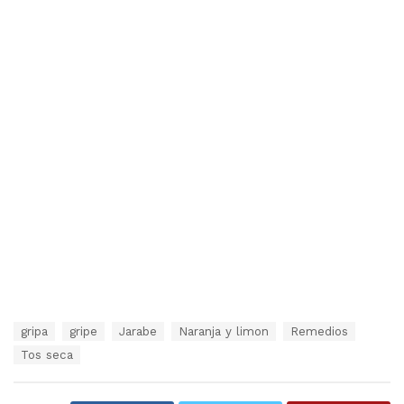
T
gripa
gripe
Jarabe
Naranja y limon
Remedios
a
Tos seca
g
s
: