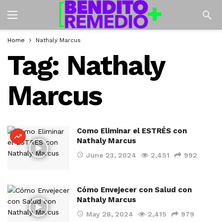
Home
Nathaly Marcus
Tag:
Nathaly
Marcus
Como Eliminar el ESTRÉS con
Nathaly Marcus
June 23, 2024
2,451
992
Cómo Envejecer con Salud con
Nathaly Marcus
May 28, 2024
2,415
979