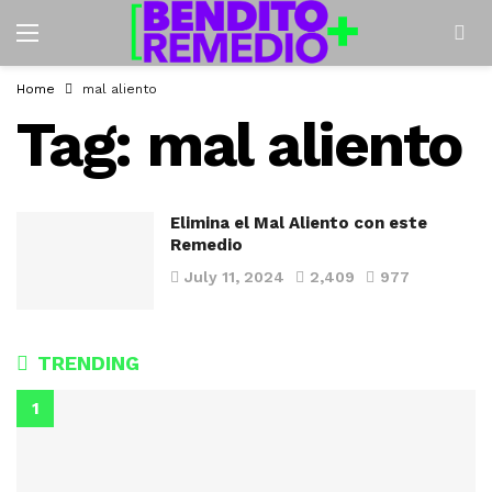
Home
mal aliento
Tag:
mal aliento
Elimina el Mal Aliento con este
Remedio
July 11, 2024
2,409
977
TRENDING