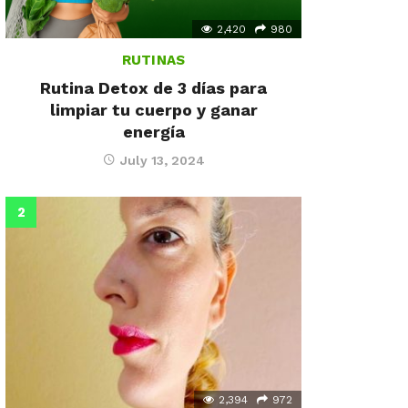
2,420
980
RUTINAS
Rutina Detox de 3 días para
limpiar tu cuerpo y ganar
energía
July 13, 2024
2,394
972