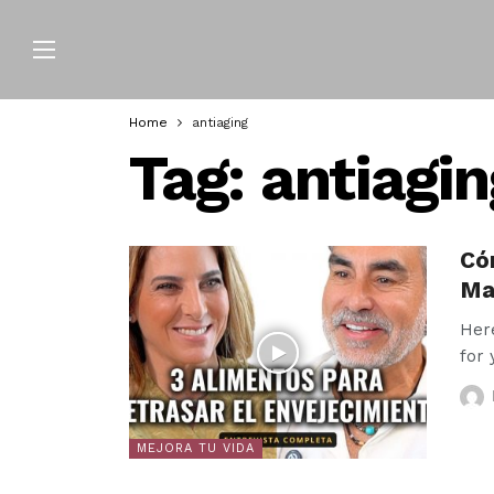
Home
antiaging
Tag:
antiagin
Có
Ma
Here
for 
MEJORA TU VIDA