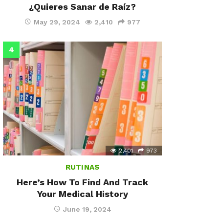
¿Quieres Sanar de Raíz?
May 29, 2024
2,410
977
2,401
973
RUTINAS
Here’s How To Find And Track
Your Medical History
June 19, 2024